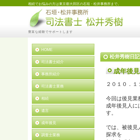
相続でお悩みの方は東京都大田区の石垣・松井事務所まで。
豊富な経験でサポートします
HOME
松井秀樹日記
司法書士紹介
成年後見
事務所紹介
２０１０．１
司法書士業務
今回は後見業
相続
成年後見人に
遺言
す。
成年後見
では、被後見
探求を
調査士業務