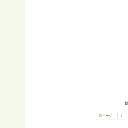
投
前ページ
1