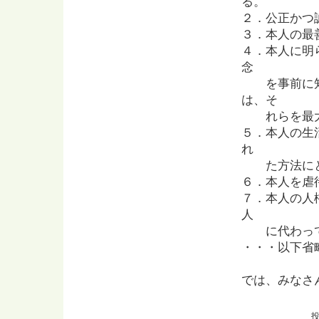
る。
２．公正かつ
３．本人の最
４．本人に明
念
を事前に知
は、そ
れらを最大
５．本人の生
れ
た方法にと
６．本人を虐
７．本人の人
人
に代わって
・・・以下省
では、みなさ
投