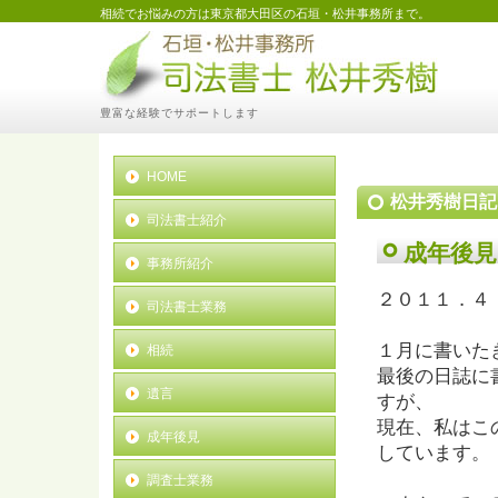
相続でお悩みの方は東京都大田区の石垣・松井事務所まで。
豊富な経験でサポートします
HOME
松井秀樹日記
司法書士紹介
成年後見
事務所紹介
２０１１．４
司法書士業務
１月に書いた
相続
最後の日誌に
遺言
すが、
現在、私はこ
成年後見
しています。
調査士業務