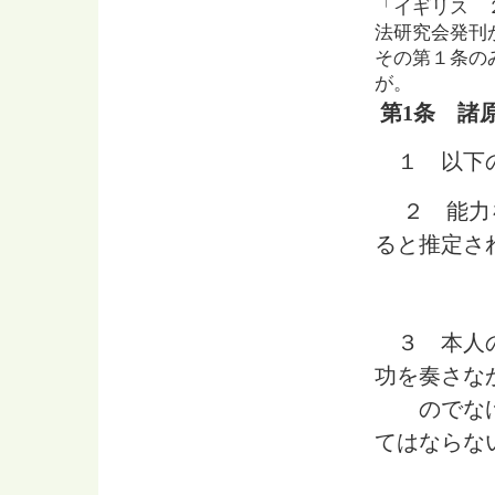
「イギリス 
法研究会発刊
その第１条の
が。
第
1
条 諸
１ 以下の
２ 能力
ると推定さ
３ 本人の
功を奏さな
のでなけれ
てはならな